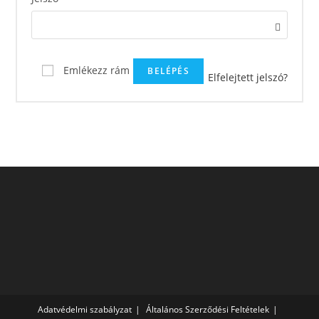
Emlékezz rám
BELÉPÉS
Elfelejtett jelszó?
Adatvédelmi szabályzat
Általános Szerződési Feltételek