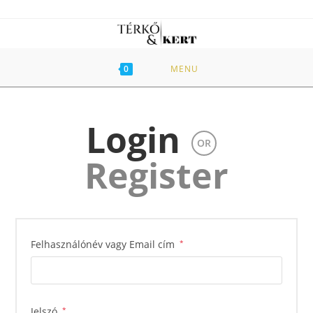
Skip
to
content
0
MENU
Login
OR
Register
Kötelező
Felhasználónév vagy Email cím
*
Kötelező
Jelszó
*