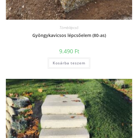
Tömblépcső
Gyöngykavicsos lépcsőelem (80-as)
9.490
Ft
Kosárba teszem