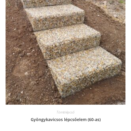
Tömblépcső
Gyöngykavicsos lépcsőelem (60-as)