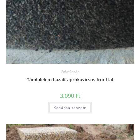
Flórakosár
Támfalelem bazalt aprókavicsos fronttal
3.090
Ft
Kosárba teszem