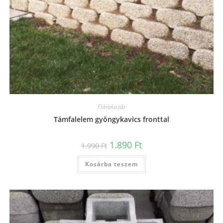
Flórakosár
Támfalelem gyöngykavics fronttal
Original
Current
1.890
Ft
1.990
Ft
price
price
was:
is:
1.990 Ft.
1.890 Ft.
Kosárba teszem