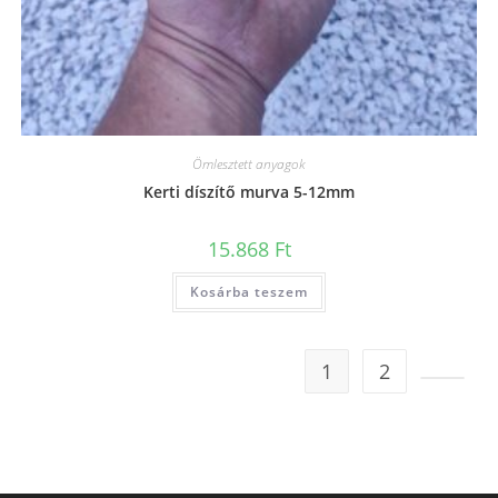
Ömlesztett anyagok
Kerti díszítő murva 5-12mm
15.868
Ft
Kosárba teszem
1
2