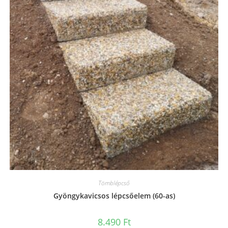
Tömblépcső
Gyöngykavicsos lépcsőelem (60-as)
8.490
Ft