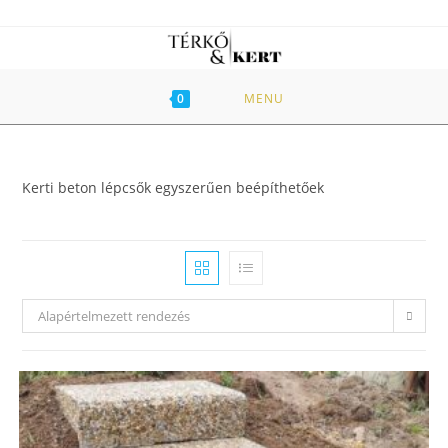
Skip
to
content
0
MENU
Kerti beton lépcsők egyszerűen beépíthetőek
Alapértelmezett rendezés