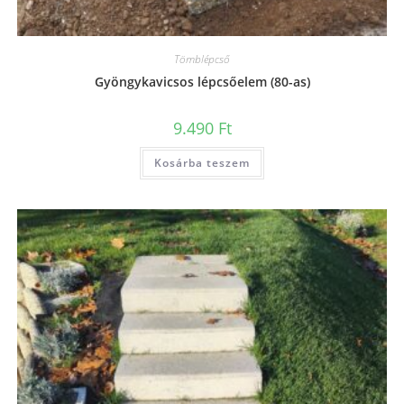
Tömblépcső
Gyöngykavicsos lépcsőelem (80-as)
9.490
Ft
Kosárba teszem