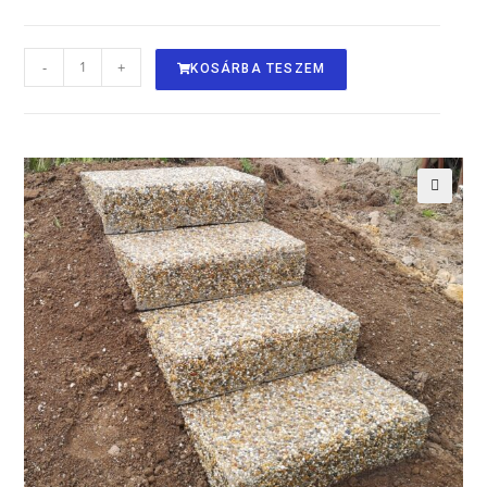
-
+
KOSÁRBA TESZEM