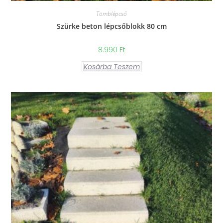
Tömblépcső
Szürke beton lépcsőblokk 80 cm
8.990
Ft
Kosárba Teszem