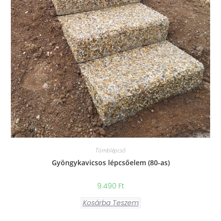
Tömblépcső
Gyöngykavicsos lépcsőelem (80-as)
9.490
Ft
Kosárba Teszem