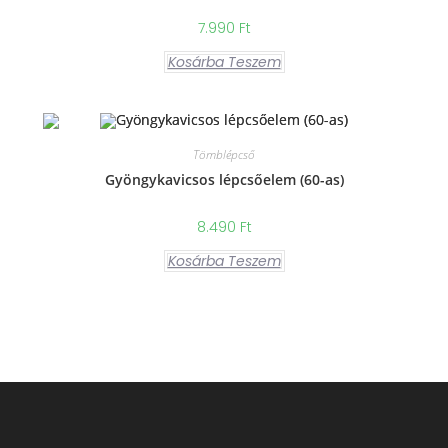
7.990
Ft
Kosárba Teszem
Tömblépcső
Gyöngykavicsos lépcsőelem (60-as)
8.490
Ft
Kosárba Teszem