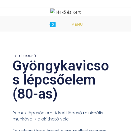
0
MENU
Tömblépcső
Gyöngykavicso
s lépcsőelem
(80-as)
Remek lépcsőelem. A kerti lépcső minimális
munkával kialakítható vele.
Egy olyan tömblépcső elem, mellyel gyorsan