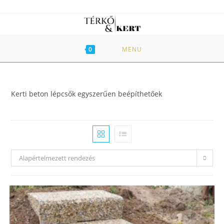
Skip
to
content
0
MENU
Kerti beton lépcsők egyszerűen beépíthetőek
Alapértelmezett rendezés