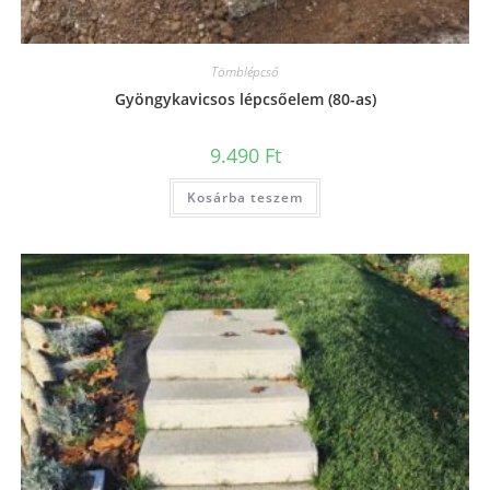
Tömblépcső
Gyöngykavicsos lépcsőelem (80-as)
9.490
Ft
Kosárba teszem