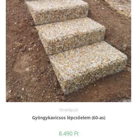
Tömblépcső
Gyöngykavicsos lépcsőelem (60-as)
8.490
Ft