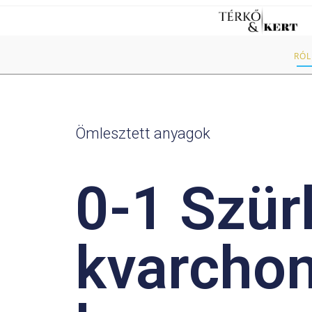
RÓ
Ömlesztett anyagok
0-1 Szür
kvarcho