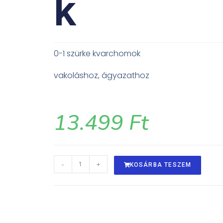
k
0-1 szürke kvarchomok
vakoláshoz, ágyazathoz
13.499
Ft
-
+
KOSÁRBA TESZEM