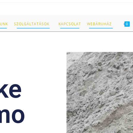
LUNK
SZOLGÁLTATÁSOK
KAPCSOLAT
WEBÁRUHÁZ
0
ke
mo