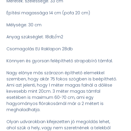
Méretek: szélessége: 33 cm
Építési magassága 14 cm (pofa 20 cm)
Mélysége: 30 cm
Anyag szükséglet: 18db/m2
Csomagolás EU Raklapon 28db
Könnyen és gyorsan felépíthető strapabíró támfal.
Nagy előnye más szárazon építhető elemekkel
szemben, hogy akár 75 fokos szögben is beépíthető.
Ami azt jelenti, hogy 1 méter magas falnál a dőlése
kevesebb mint 20cm. 3 méter magas támfal
esetében is maximum 60-70 cm, ami egy
hagyományos flórakosárnál már a 2 métert is
meghaladhatja.
Olyan udvarokban kifejezetten jó megoldás lehet,
ahol szűk a hely, vagy nem szeretnének a telekből