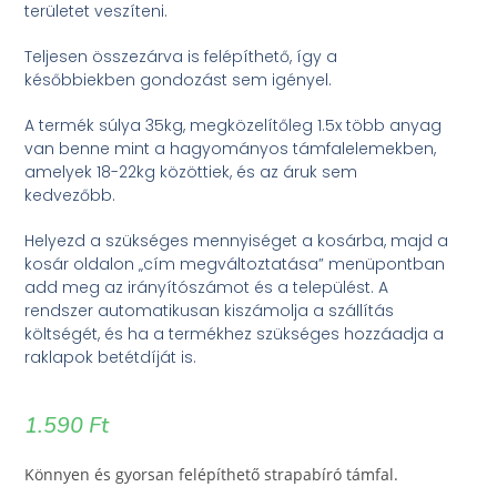
területet veszíteni.
Teljesen összezárva is felépíthető, így a
későbbiekben gondozást sem igényel.
A termék súlya 35kg, megközelítőleg 1.5x több anyag
van benne mint a hagyományos támfalelemekben,
amelyek 18-22kg közöttiek, és az áruk sem
kedvezőbb.
Helyezd a szükséges mennyiséget a kosárba, majd a
kosár oldalon „cím megváltoztatása” menüpontban
add meg az irányítószámot és a települést. A
rendszer automatikusan kiszámolja a szállítás
költségét, és ha a termékhez szükséges hozzáadja a
raklapok betétdíját is.
1.590
Ft
Könnyen és gyorsan felépíthető strapabíró támfal.