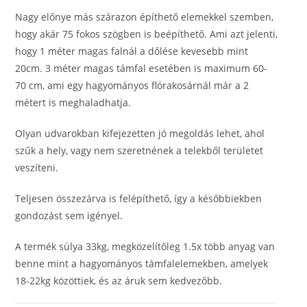
Nagy előnye más szárazon építhető elemekkel szemben,
hogy akár 75 fokos szögben is beépíthető. Ami azt jelenti,
hogy 1 méter magas falnál a dőlése kevesebb mint
20cm. 3 méter magas támfal esetében is maximum 60-
70 cm, ami egy hagyományos flórakosárnál már a 2
métert is meghaladhatja.
Olyan udvarokban kifejezetten jó megoldás lehet, ahol
szűk a hely, vagy nem szeretnének a telekből területet
veszíteni.
Teljesen összezárva is felépíthető, így a későbbiekben
gondozást sem igényel.
A termék súlya 33kg, megközelítőleg 1.5x több anyag van
benne mint a hagyományos támfalelemekben, amelyek
18-22kg közöttiek, és az áruk sem kedvezőbb.