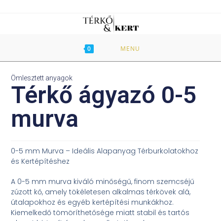
0
MENU
Ömlesztett anyagok
Térkő ágyazó 0-5
murva
0-5 mm Murva – Ideális Alapanyag Térburkolatokhoz
és Kertépítéshez
A 0-5 mm murva kiváló minőségű, finom szemcséjű
zúzott kő, amely tökéletesen alkalmas térkövek alá,
útalapokhoz és egyéb kertépítési munkákhoz.
Kiemelkedő tömöríthetősége miatt stabil és tartós