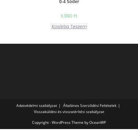
0-4 Sóder
11.990
Ft
Kosárba Teszem
Adatvédelmi szabályzat
Általános Szerződési Feltételek
Visszaküldési és visszatérítési szabályzat
Copyright - WordPress Theme by OceanWP