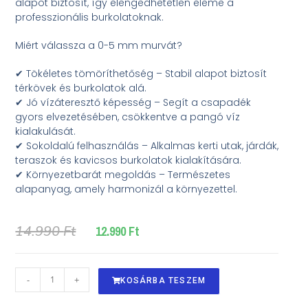
alapot biztosít, így elengedhetetlen eleme a
professzionális burkolatoknak.
Miért válassza a 0-5 mm murvát?
✔ Tökéletes tömöríthetőség – Stabil alapot biztosít
térkövek és burkolatok alá.
✔ Jó vízáteresztő képesség – Segít a csapadék
gyors elvezetésében, csökkentve a pangó víz
kialakulását.
✔ Sokoldalú felhasználás – Alkalmas kerti utak, járdák,
teraszok és kavicsos burkolatok kialakítására.
✔ Környezetbarát megoldás – Természetes
alapanyag, amely harmonizál a környezettel.
12.990
Ft
14.990
Ft
-
+
KOSÁRBA TESZEM