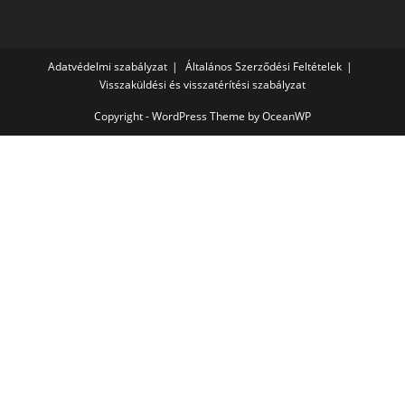
Adatvédelmi szabályzat
Általános Szerződési Feltételek
Visszaküldési és visszatérítési szabályzat
Copyright - WordPress Theme by OceanWP