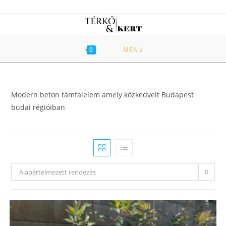
Skip
to
content
0
MENU
Modern beton támfalelem amely közkedvelt Budapest
budai régióiban
Alapértelmezett rendezés